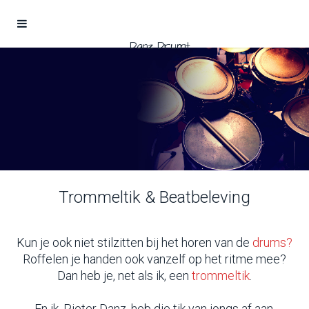
Danz Drumt
Trommeltik & Beatbeleving
Kun je ook niet stilzitten bij het horen van de
drums?
Roffelen je handen ook vanzelf op het ritme mee?
Dan heb je, net als ik, een
trommeltik
.
En ik, Pieter Danz, heb die tik van jongs af aan.