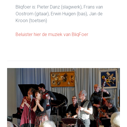
Bliqfoer is: Pieter Danz (slagwerk), Frans van
Oostrom (gitaar), Erwin Huigen (bas), Jan de
Kroon (toetsen)
Beluister hier de muziek van BliqFoer