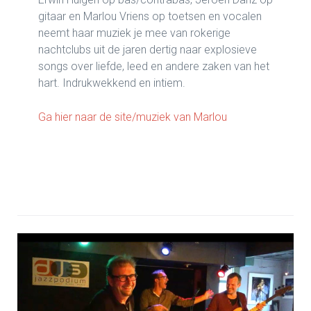
gitaar en Marlou Vriens op toetsen en vocalen
neemt haar muziek je mee van rokerige
nachtclubs uit de jaren dertig naar explosieve
songs over liefde, leed en andere zaken van het
hart. Indrukwekkend en intiem.
Ga hier naar de site/muziek van Marlou