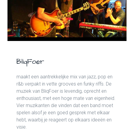
BliqFoer
maakt een aantrekkelijke mix van jazz, pop en
r&b verpakt in vette grooves en funky riffs. De
muziek van BliqFoer is levendig, oprecht en
enthousiast, met een hoge mate van eigenheid.
Vier muzikanten die vinden dat een band moet
spelen alsof je een goed gesprek met elkaar
hebt, waarbij je reageert op elkaars ideeën en
visie.